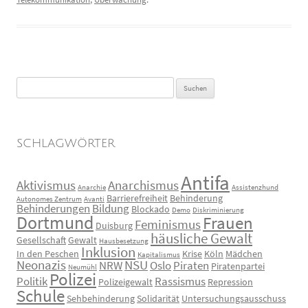
Suchen
nach:
SCHLAGWÖRTER
Antifa
Aktivismus
Anarchismus
Anarchie
Assistenzhund
Barrierefreiheit
Behinderung
Autonomes Zentrum
Avanti
Behinderungen
Bildung
Blockado
Demo
Diskriminierung
Dortmund
Frauen
Feminismus
Duisburg
häusliche Gewalt
Gesellschaft
Gewalt
Hausbesetzung
Inklusion
In den Peschen
Krise
Köln
Mädchen
Kapitalismus
Neonazis
NSU
NRW
Oslo
Piraten
Piratenpartei
Neumühl
Polizei
Politik
Rassismus
Polizeigewalt
Repression
Schule
Sehbehinderung
Solidarität
Untersuchungsausschuss