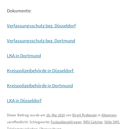
Dokumente:
Verfassungsschutz bez. Düsseldorf
Verfassungsschutz bez. Dortmund
LKA in Dortmund
Kreispolizeibehörde in Düsseldorf
Kreispolizeibehörde in Dortmund
LKA in Düsseldorf
Dieser Beitrag wurde am
26. Mai 2015
von
Birgit Rydlewski
in
Allgemein
veröffentlicht. Schlagworte:
Funkzellenabfragen
,
IMSI-Catcher
,
Stille SMS
,
Telekommunikation
,
Überwachung
.