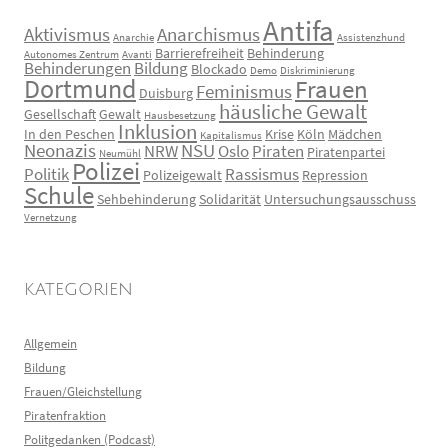
Antifa
Aktivismus
Anarchismus
Anarchie
Assistenzhund
Barrierefreiheit
Behinderung
Autonomes Zentrum
Avanti
Behinderungen
Bildung
Blockado
Demo
Diskriminierung
Dortmund
Frauen
Feminismus
Duisburg
häusliche Gewalt
Gesellschaft
Gewalt
Hausbesetzung
Inklusion
In den Peschen
Krise
Köln
Mädchen
Kapitalismus
Neonazis
NSU
NRW
Oslo
Piraten
Piratenpartei
Neumühl
Polizei
Politik
Rassismus
Polizeigewalt
Repression
Schule
Sehbehinderung
Solidarität
Untersuchungsausschuss
Vernetzung
KATEGORIEN
Allgemein
Bildung
Frauen/Gleichstellung
Piratenfraktion
Politgedanken (Podcast)