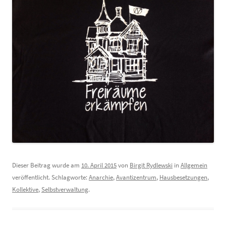
Dieser Beitrag wurde am
10. April 2015
von
Birgit Rydlewski
in
Allgemein
veröffentlicht. Schlagworte:
Anarchie
,
Avantizentrum
,
Hausbesetzungen
,
Kollektive
,
Selbstverwaltung
.