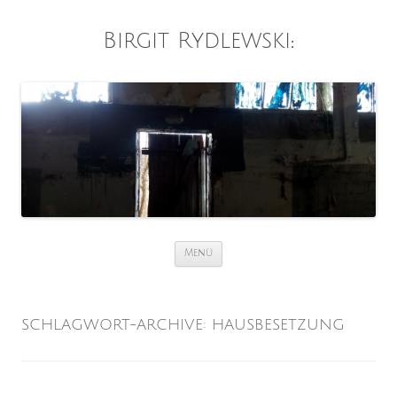
Birgit Rydlewski
:
Zum
Menü
Inhalt
springen
SCHLAGWORT-ARCHIVE:
HAUSBESETZUNG