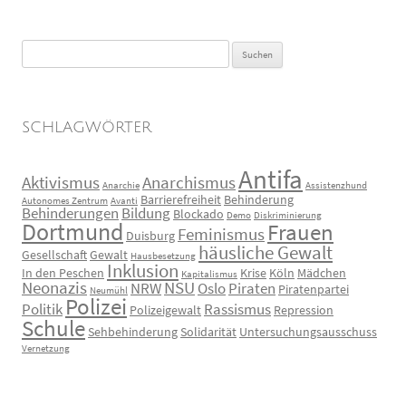
Suchen
nach:
SCHLAGWÖRTER
Antifa
Aktivismus
Anarchismus
Anarchie
Assistenzhund
Barrierefreiheit
Behinderung
Autonomes Zentrum
Avanti
Behinderungen
Bildung
Blockado
Demo
Diskriminierung
Dortmund
Frauen
Feminismus
Duisburg
häusliche Gewalt
Gesellschaft
Gewalt
Hausbesetzung
Inklusion
In den Peschen
Krise
Köln
Mädchen
Kapitalismus
Neonazis
NSU
NRW
Oslo
Piraten
Piratenpartei
Neumühl
Polizei
Politik
Rassismus
Polizeigewalt
Repression
Schule
Sehbehinderung
Solidarität
Untersuchungsausschuss
Vernetzung