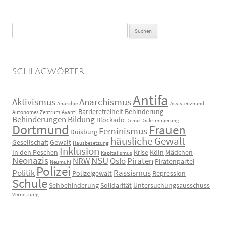
Suchen
nach:
SCHLAGWÖRTER
Antifa
Aktivismus
Anarchismus
Anarchie
Assistenzhund
Barrierefreiheit
Behinderung
Autonomes Zentrum
Avanti
Behinderungen
Bildung
Blockado
Demo
Diskriminierung
Dortmund
Frauen
Feminismus
Duisburg
häusliche Gewalt
Gesellschaft
Gewalt
Hausbesetzung
Inklusion
In den Peschen
Krise
Köln
Mädchen
Kapitalismus
Neonazis
NSU
NRW
Oslo
Piraten
Piratenpartei
Neumühl
Polizei
Politik
Rassismus
Polizeigewalt
Repression
Schule
Sehbehinderung
Solidarität
Untersuchungsausschuss
Vernetzung