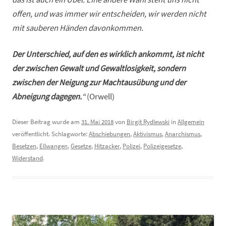
offen, und was immer wir entscheiden, wir werden nicht
mit sauberen Händen davonkommen.
Der Unterschied, auf den es wirklich ankommt, ist nicht
der zwischen Gewalt und Gewaltlosigkeit, sondern
zwischen der Neigung zur Machtausübung und der
Abneigung dagegen.
“
(Orwell)
Dieser Beitrag wurde am
31. Mai 2018
von
Birgit Rydlewski
in
Allgemein
veröffentlicht. Schlagworte:
Abschiebungen
,
Aktivismus
,
Anarchismus
,
Besetzen
,
Ellwangen
,
Gesetze
,
Hitzacker
,
Polizei
,
Polizeigesetze
,
Widerstand
.