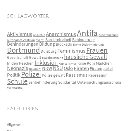
SCHLAGWÖRTER
Antifa
Aktivismus
Anarchismus
Anarchie
Assistenzhund
Barrierefreiheit
Behinderung
Autonomes Zentrum
Avanti
Behinderungen
Bildung
Blockado
Demo
Diskriminierung
Dortmund
Frauen
Feminismus
Duisburg
häusliche Gewalt
Gesellschaft
Gewalt
Hausbesetzung
Inklusion
In den Peschen
Krise
Köln
Mädchen
Kapitalismus
Neonazis
NSU
NRW
Oslo
Piraten
Piratenpartei
Neumühl
Polizei
Politik
Rassismus
Polizeigewalt
Repression
Schule
Sehbehinderung
Solidarität
Untersuchungsausschuss
Vernetzung
KATEGORIEN
Allgemein