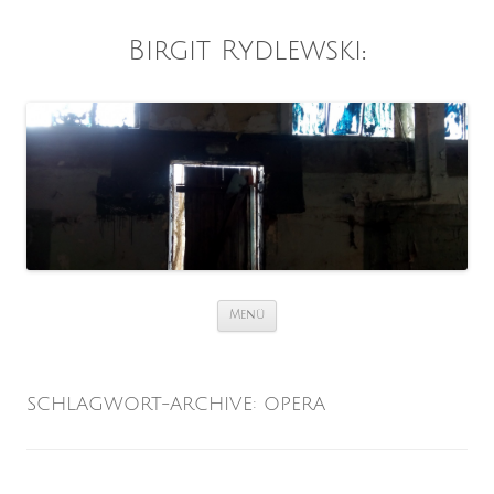
Birgit Rydlewski
:
Zum
Menü
Inhalt
springen
SCHLAGWORT-ARCHIVE:
OPERA