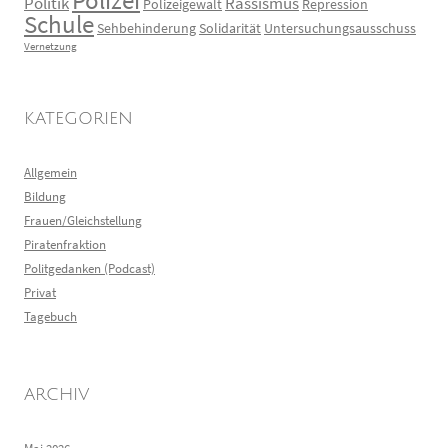
Polizei
Politik
Rassismus
Polizeigewalt
Repression
Schule
Sehbehinderung
Solidarität
Untersuchungsausschuss
Vernetzung
KATEGORIEN
Allgemein
Bildung
Frauen/Gleichstellung
Piratenfraktion
Politgedanken (Podcast)
Privat
Tagebuch
ARCHIV