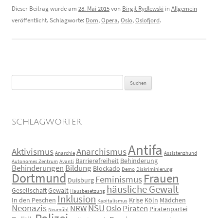
Dieser Beitrag wurde am
28. Mai 2015
von
Birgit Rydlewski
in
Allgemein
veröffentlicht. Schlagworte:
Dom
,
Opera
,
Oslo
,
Oslofjord
.
Suchen
nach:
SCHLAGWÖRTER
Antifa
Aktivismus
Anarchismus
Anarchie
Assistenzhund
Barrierefreiheit
Behinderung
Autonomes Zentrum
Avanti
Behinderungen
Bildung
Blockado
Demo
Diskriminierung
Dortmund
Frauen
Feminismus
Duisburg
häusliche Gewalt
Gesellschaft
Gewalt
Hausbesetzung
Inklusion
In den Peschen
Krise
Köln
Mädchen
Kapitalismus
Neonazis
NSU
NRW
Oslo
Piraten
Piratenpartei
Neumühl