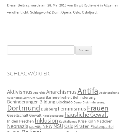
Dieser Beitrag wurde am
28. Mai 2015
von
Birgit Rydlewski
in
Allgemein
veröffentlicht. Schlagworte:
Dom
,
Opera
,
Oslo
,
Oslofjord
.
Suchen
nach:
SCHLAGWÖRTER
Antifa
Aktivismus
Anarchismus
Anarchie
Assistenzhund
Barrierefreiheit
Behinderung
Autonomes Zentrum
Avanti
Behinderungen
Bildung
Blockado
Demo
Diskriminierung
Dortmund
Frauen
Feminismus
Duisburg
häusliche Gewalt
Gesellschaft
Gewalt
Hausbesetzung
Inklusion
In den Peschen
Krise
Köln
Mädchen
Kapitalismus
Neonazis
NSU
NRW
Oslo
Piraten
Piratenpartei
Neumühl