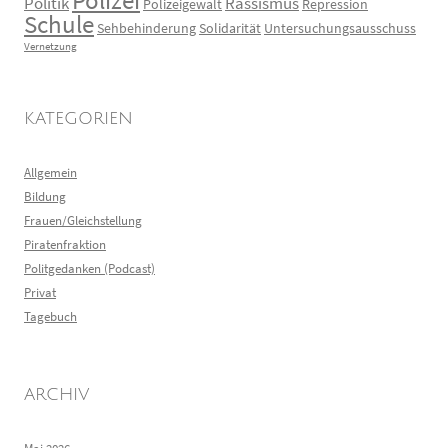
Polizei
Politik
Rassismus
Polizeigewalt
Repression
Schule
Sehbehinderung
Solidarität
Untersuchungsausschuss
Vernetzung
KATEGORIEN
Allgemein
Bildung
Frauen/Gleichstellung
Piratenfraktion
Politgedanken (Podcast)
Privat
Tagebuch
ARCHIV