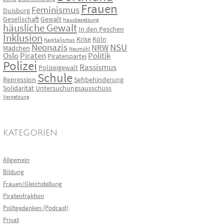
Frauen
Feminismus
Duisburg
Gesellschaft
Gewalt
Hausbesetzung
häusliche Gewalt
In den Peschen
Inklusion
Krise
Köln
Kapitalismus
Neonazis
NSU
NRW
Mädchen
Neumühl
Oslo
Piraten
Politik
Piratenpartei
Polizei
Rassismus
Polizeigewalt
Schule
Repression
Sehbehinderung
Solidarität
Untersuchungsausschuss
Vernetzung
KATEGORIEN
Allgemein
Bildung
Frauen/Gleichstellung
Piratenfraktion
Politgedanken (Podcast)
Privat