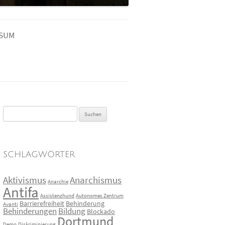
SSUM
Suchen
nach:
SCHLAGWÖRTER
Aktivismus
Anarchismus
Anarchie
Antifa
Assistenzhund
Autonomes Zentrum
Barrierefreiheit
Behinderung
Avanti
Behinderungen
Bildung
Blockado
Dortmund
Demo
Diskriminierung