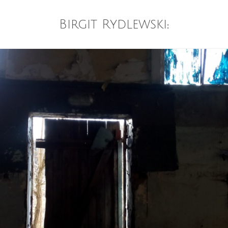
Birgit Rydlewski
: