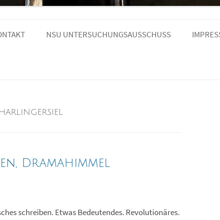
Zum
Inhalt
ONTAKT
NSU UNTERSUCHUNGSAUSSCHUSS
IMPRE
springen
PODCAST
LINKS
HARLINGERSIEL
ken, Dramahimmel
tisches schreiben. Etwas Bedeutendes. Revolutionäres.