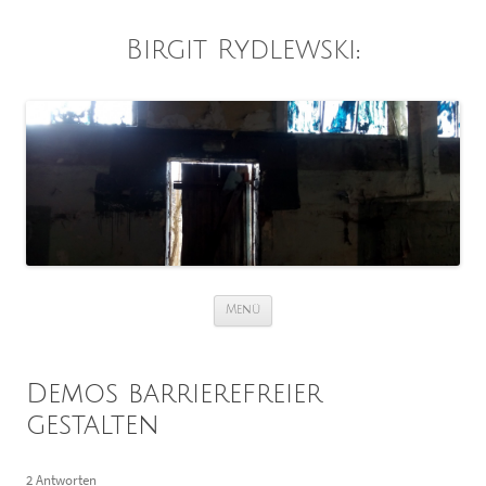
Birgit Rydlewski
:
Zum
Menü
Inhalt
springen
Demos barrierefreier
gestalten
2 Antworten