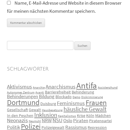
Name, E-Mail-Adresse und Website in diesem Browser
für meinen nächsten Kommentar speichern.
Suchen
nach:
SCHLAGWÖRTER
Antifa
Aktivismus
Anarchismus
Anarchie
Assistenzhund
Barrierefreiheit
Behinderung
Autonomes Zentrum
Avanti
Behinderungen
Bildung
Blockado
Demo
Diskriminierung
Dortmund
Frauen
Feminismus
Duisburg
häusliche Gewalt
Gesellschaft
Gewalt
Hausbesetzung
Inklusion
In den Peschen
Krise
Köln
Mädchen
Kapitalismus
Neonazis
NSU
NRW
Oslo
Piraten
Piratenpartei
Neumühl
Polizei
Politik
Rassismus
Polizeigewalt
Repression