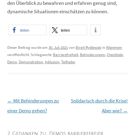
den Überblick zu bewahren und erfahren genug sind,
dynamische Situationen einschätzen zu können.
teilen
teilen
Dieser Beitrag wurde am
30. Juli 2021
von
Birgit Rydlewski
in
Allgemein
veröffentlicht. Schlagworte:
Barrierefreiheit
,
Behinderungen
,
Checkliste
,
Demo
,
Demonstration
,
Inklusion
,
Teilhabe
.
←
Mit Behinderungen zu
Solidarisch durch die Krise!
Beitragsnavigation
einer Demo gehen?
Aber wie?
→
2 Gedanken zu „
Demos barrierefreier