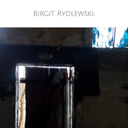
Birgit Rydlewski
: