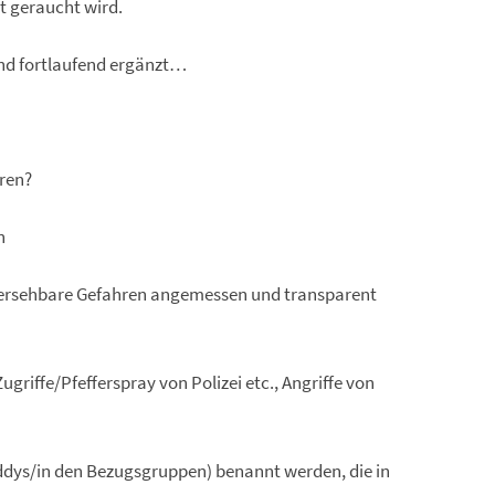
ht geraucht wird.
nd fortlaufend ergänzt…
ren?
n
hersehbare Gefahren angemessen und transparent
griffe/Pfefferspray von Polizei etc., Angriffe von
dys/in den Bezugsgruppen) benannt werden, die in