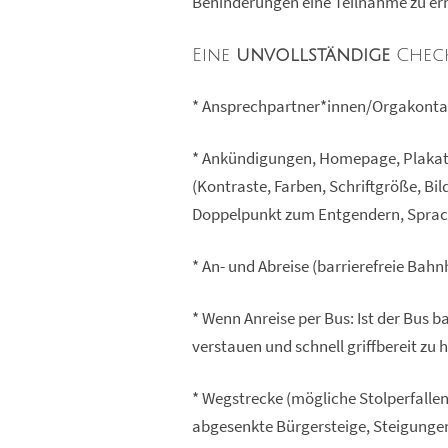
Behinderungen eine Teilnahme zu er
Eine
unvollständige
Check
* Ansprechpartner*innen/Orgakontakt
* Ankündigungen, Homepage, Plakate, 
(Kontraste, Farben, Schriftgröße, Bi
Doppelpunkt zum Entgendern, Sprache
* An- und Abreise (barrierefreie Bahn
* Wenn Anreise per Bus: Ist der Bus ba
verstauen und schnell griffbereit zu
* Wegstrecke (mögliche Stolperfalle
abgesenkte Bürgersteige, Steigunge