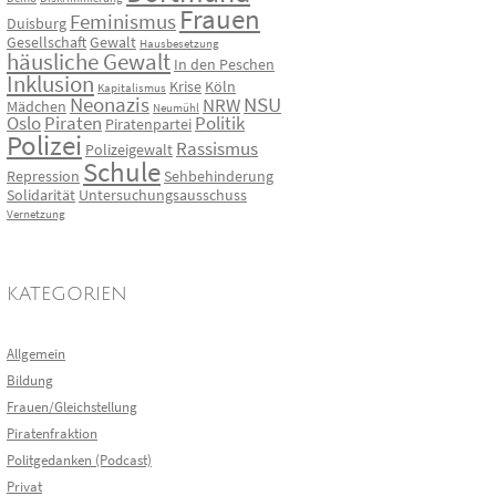
Frauen
Feminismus
Duisburg
Gesellschaft
Gewalt
Hausbesetzung
häusliche Gewalt
In den Peschen
Inklusion
Krise
Köln
Kapitalismus
Neonazis
NSU
NRW
Mädchen
Neumühl
Oslo
Piraten
Politik
Piratenpartei
Polizei
Rassismus
Polizeigewalt
Schule
Repression
Sehbehinderung
Solidarität
Untersuchungsausschuss
Vernetzung
KATEGORIEN
Allgemein
Bildung
Frauen/Gleichstellung
Piratenfraktion
Politgedanken (Podcast)
Privat