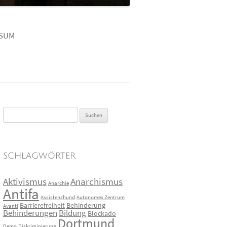
SSUM
Suchen
nach:
SCHLAGWÖRTER
Aktivismus
Anarchismus
Anarchie
Antifa
Assistenzhund
Autonomes Zentrum
Barrierefreiheit
Behinderung
Avanti
Behinderungen
Bildung
Blockado
Dortmund
Demo
Diskriminierung