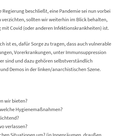
 Regierung beschließt, eine Pandemie sei nun vorbei
verzichten, sollten wir weiterhin im Blick behalten,
 mit Covid (oder anderen Infektionskrankheiten) ist.
 ist es, dafür Sorge zu tragen, dass auch vulnerable
rungen, Vorerkrankungen, unter Immunsuppression
er sind und dazu gehören selbstverständlich
und Demos in der linken/anarchistischen Szene.
n wir bieten?
r welche Hygienemaßnahmen?
lichtend?
o verlassen?
ichen Situationen um? (in Innenräumen, draußen,