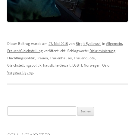
Dieser Beitrag wurde am
27. Mai 2015
von
Birgit Rydlewski
in
Allgemein
,
Frauen/Gleichstellung
veröffentlicht. Schlagworte:
Diskriminierung
,
Flüchtlingspolitik
,
Frauen
,
Frauenhäuser
,
Frauenquote
,
Gleichstellungspolitik
,
häusliche Gewalt
,
LGBTI
,
Norwegen
,
Oslo
,
Vergewaltigung
.
Suchen
nach: