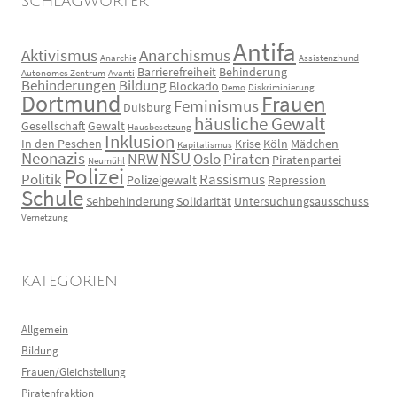
SCHLAGWÖRTER
Antifa
Aktivismus
Anarchismus
Anarchie
Assistenzhund
Barrierefreiheit
Behinderung
Autonomes Zentrum
Avanti
Behinderungen
Bildung
Blockado
Demo
Diskriminierung
Dortmund
Frauen
Feminismus
Duisburg
häusliche Gewalt
Gesellschaft
Gewalt
Hausbesetzung
Inklusion
In den Peschen
Krise
Köln
Mädchen
Kapitalismus
Neonazis
NSU
NRW
Oslo
Piraten
Piratenpartei
Neumühl
Polizei
Politik
Rassismus
Polizeigewalt
Repression
Schule
Sehbehinderung
Solidarität
Untersuchungsausschuss
Vernetzung
KATEGORIEN
Allgemein
Bildung
Frauen/Gleichstellung
Piratenfraktion