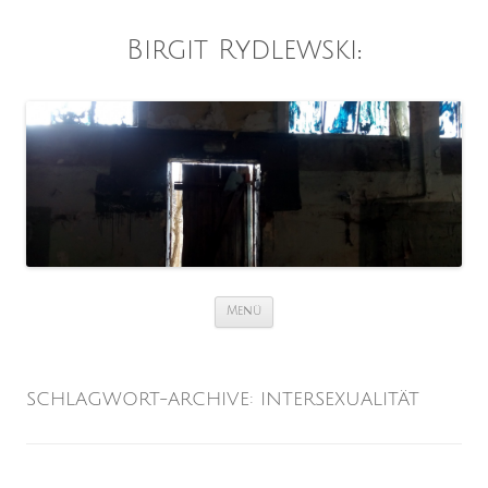
Birgit Rydlewski
:
Zum
Menü
Inhalt
springen
SCHLAGWORT-ARCHIVE:
INTERSEXUALITÄT