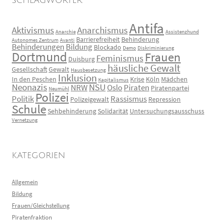
SCHLAGWÖRTER
Antifa
Aktivismus
Anarchismus
Anarchie
Assistenzhund
Barrierefreiheit
Behinderung
Autonomes Zentrum
Avanti
Behinderungen
Bildung
Blockado
Demo
Diskriminierung
Dortmund
Frauen
Feminismus
Duisburg
häusliche Gewalt
Gesellschaft
Gewalt
Hausbesetzung
Inklusion
In den Peschen
Krise
Köln
Mädchen
Kapitalismus
Neonazis
NSU
NRW
Oslo
Piraten
Piratenpartei
Neumühl
Polizei
Politik
Rassismus
Polizeigewalt
Repression
Schule
Sehbehinderung
Solidarität
Untersuchungsausschuss
Vernetzung
KATEGORIEN
Allgemein
Bildung
Frauen/Gleichstellung
Piratenfraktion