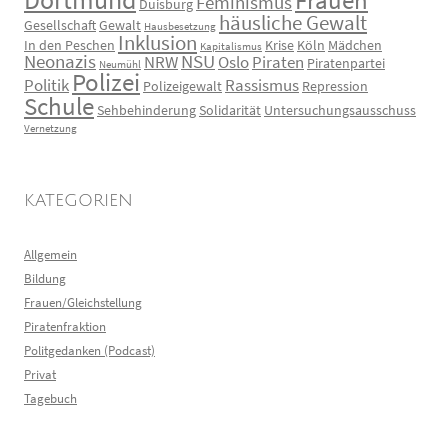
Frauen
Feminismus
Duisburg
häusliche Gewalt
Gesellschaft
Gewalt
Hausbesetzung
Inklusion
In den Peschen
Krise
Köln
Mädchen
Kapitalismus
Neonazis
NSU
NRW
Oslo
Piraten
Piratenpartei
Neumühl
Polizei
Politik
Rassismus
Polizeigewalt
Repression
Schule
Sehbehinderung
Solidarität
Untersuchungsausschuss
Vernetzung
KATEGORIEN
Allgemein
Bildung
Frauen/Gleichstellung
Piratenfraktion
Politgedanken (Podcast)
Privat
Tagebuch