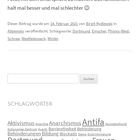
halt mal besser und mal schlechter 😉
Dieser Beitrag wurde am
14. Februar 2021
von
Birgit Rydlewski
in
Allgemein
veröffentlicht. Schlagworte:
Dortmund
,
Emscher
,
Phönix-West
,
Schnee
,
Westfalenpark
,
Winter
.
Suchen
nach:
SCHLAGWÖRTER
Antifa
Aktivismus
Anarchismus
Anarchie
Assistenzhund
Barrierefreiheit
Behinderung
Autonomes Zentrum
Avanti
Behinderungen
Bildung
Blockado
Demo
Diskriminierung
Dortmund