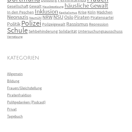
Duisburg
häusliche Gewalt
Gesellschaft
Gewalt
Hausbesetzung
Inklusion
In den Peschen
Krise
Köln
Mädchen
Kapitalismus
Neonazis
NSU
NRW
Oslo
Piraten
Piratenpartei
Neumühl
Polizei
Politik
Rassismus
Polizeigewalt
Repression
Schule
Sehbehinderung
Solidarität
Untersuchungsausschuss
Vernetzung
KATEGORIEN
Allgemein
Bildung
Frauen/Gleichstellung
Piratenfraktion
Politgedanken (Podcast)
Privat
Tagebuch