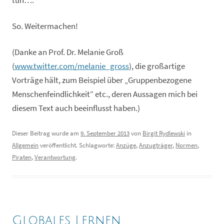
tun….
So. Weitermachen!
(Danke an Prof. Dr. Melanie Groß
(
www.twitter.com/melanie_gross
), die großartige
Vorträge hält, zum Beispiel über „Gruppenbezogene
Menschenfeindlichkeit“ etc., deren Aussagen mich bei
diesem Text auch beeinflusst haben.)
Dieser Beitrag wurde am
9. September 2013
von
Birgit Rydlewski
in
Allgemein
veröffentlicht. Schlagworte:
Anzüge
,
Anzugträger
,
Normen
,
Piraten
,
Verantwortung
.
Globales Lernen