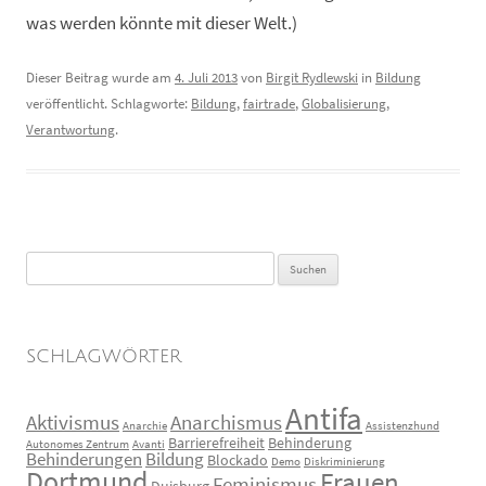
was werden könnte mit dieser Welt.)
Dieser Beitrag wurde am
4. Juli 2013
von
Birgit Rydlewski
in
Bildung
veröffentlicht. Schlagworte:
Bildung
,
fairtrade
,
Globalisierung
,
Verantwortung
.
Suchen
nach:
SCHLAGWÖRTER
Antifa
Aktivismus
Anarchismus
Anarchie
Assistenzhund
Barrierefreiheit
Behinderung
Autonomes Zentrum
Avanti
Behinderungen
Bildung
Blockado
Demo
Diskriminierung
Dortmund
Frauen
Feminismus