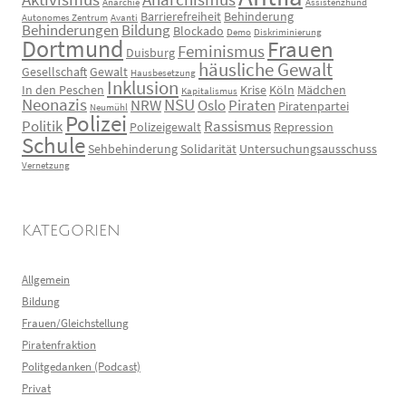
Anarchie
Assistenzhund
Barrierefreiheit
Behinderung
Autonomes Zentrum
Avanti
Behinderungen
Bildung
Blockado
Demo
Diskriminierung
Dortmund
Frauen
Feminismus
Duisburg
häusliche Gewalt
Gesellschaft
Gewalt
Hausbesetzung
Inklusion
In den Peschen
Krise
Köln
Mädchen
Kapitalismus
Neonazis
NSU
NRW
Oslo
Piraten
Piratenpartei
Neumühl
Polizei
Politik
Rassismus
Polizeigewalt
Repression
Schule
Sehbehinderung
Solidarität
Untersuchungsausschuss
Vernetzung
KATEGORIEN
Allgemein
Bildung
Frauen/Gleichstellung
Piratenfraktion
Politgedanken (Podcast)
Privat