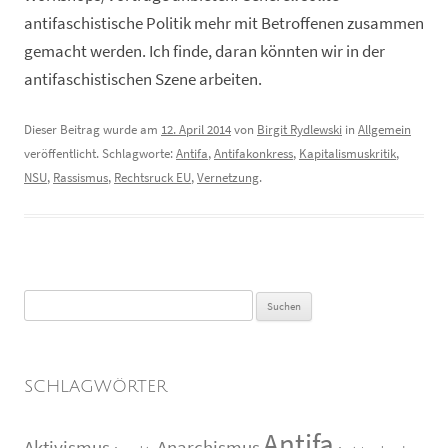
antifaschistische Politik mehr mit Betroffenen zusammen
gemacht werden. Ich finde, daran könnten wir in der
antifaschistischen Szene arbeiten.
Dieser Beitrag wurde am
12. April 2014
von
Birgit Rydlewski
in
Allgemein
veröffentlicht. Schlagworte:
Antifa
,
Antifakonkress
,
Kapitalismuskritik
,
NSU
,
Rassismus
,
Rechtsruck EU
,
Vernetzung
.
Suchen
nach:
SCHLAGWÖRTER
Antifa
Aktivismus
Anarchismus