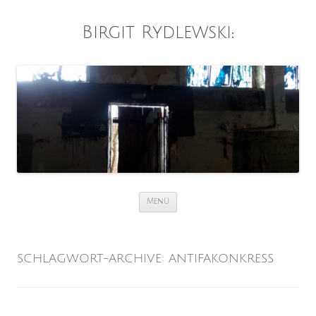
Birgit Rydlewski
:
Zum
Menü
Inhalt
springen
SCHLAGWORT-ARCHIVE:
ANTIFAKONKRESS