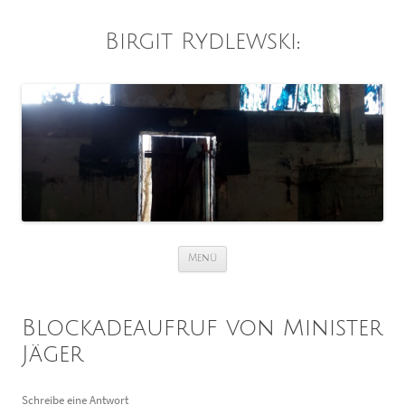
Birgit Rydlewski
:
Zum
Menü
Inhalt
springen
Blockadeaufruf von Minister
Jäger
Schreibe eine Antwort