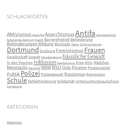
SCHLAGWÖRTER
Antifa
Aktivismus
Anarchismus
Anarchie
Assistenzhund
Barrierefreiheit
Behinderung
Autonomes Zentrum
Avanti
Behinderungen
Bildung
Blockado
Demo
Diskriminierung
Dortmund
Frauen
Feminismus
Duisburg
häusliche Gewalt
Gesellschaft
Gewalt
Hausbesetzung
Inklusion
In den Peschen
Krise
Köln
Mädchen
Kapitalismus
Neonazis
NSU
NRW
Oslo
Piraten
Piratenpartei
Neumühl
Polizei
Politik
Rassismus
Polizeigewalt
Repression
Schule
Sehbehinderung
Solidarität
Untersuchungsausschuss
Vernetzung
KATEGORIEN
Allgemein