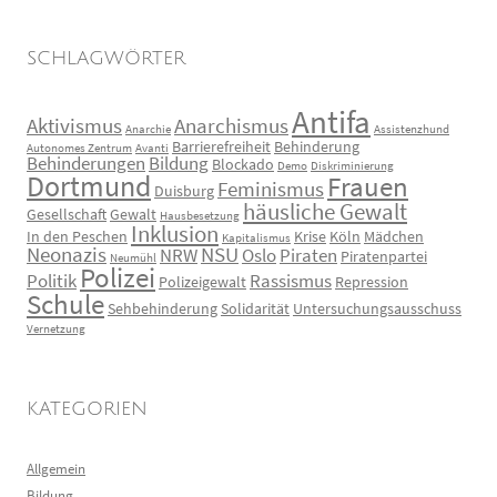
SCHLAGWÖRTER
Antifa
Aktivismus
Anarchismus
Anarchie
Assistenzhund
Barrierefreiheit
Behinderung
Autonomes Zentrum
Avanti
Behinderungen
Bildung
Blockado
Demo
Diskriminierung
Dortmund
Frauen
Feminismus
Duisburg
häusliche Gewalt
Gesellschaft
Gewalt
Hausbesetzung
Inklusion
In den Peschen
Krise
Köln
Mädchen
Kapitalismus
Neonazis
NSU
NRW
Oslo
Piraten
Piratenpartei
Neumühl
Polizei
Politik
Rassismus
Polizeigewalt
Repression
Schule
Sehbehinderung
Solidarität
Untersuchungsausschuss
Vernetzung
KATEGORIEN
Allgemein
Bildung