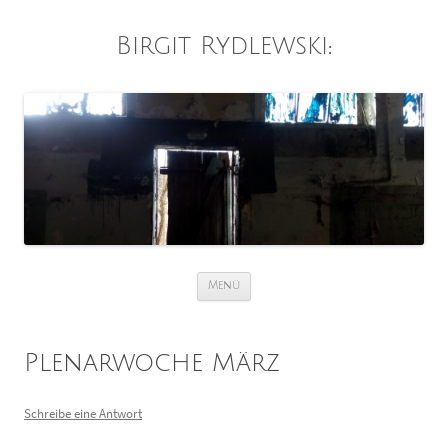
Birgit Rydlewski
:
Zum
Menü
Inhalt
springen
Plenarwoche März
Schreibe eine Antwort