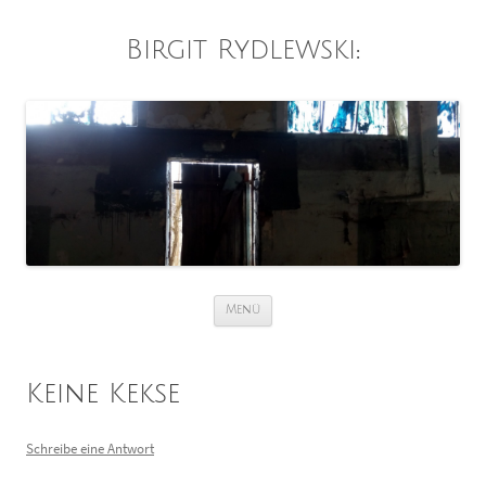
Birgit Rydlewski
:
Zum
Menü
Inhalt
springen
Keine Kekse
Schreibe eine Antwort