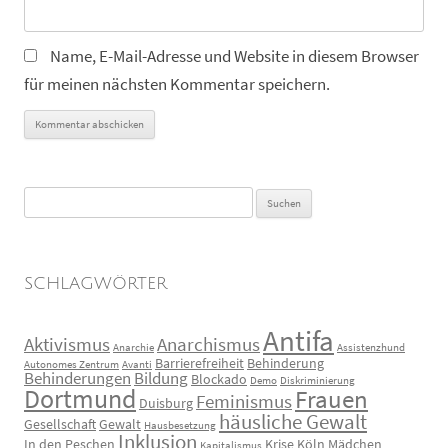
Name, E-Mail-Adresse und Website in diesem Browser
für meinen nächsten Kommentar speichern.
Suchen
nach:
SCHLAGWÖRTER
Antifa
Aktivismus
Anarchismus
Anarchie
Assistenzhund
Barrierefreiheit
Behinderung
Autonomes Zentrum
Avanti
Behinderungen
Bildung
Blockado
Demo
Diskriminierung
Dortmund
Frauen
Feminismus
Duisburg
häusliche Gewalt
Gesellschaft
Gewalt
Hausbesetzung
Inklusion
In den Peschen
Krise
Köln
Mädchen
Kapitalismus