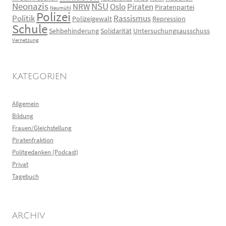
Neonazis
NSU
NRW
Oslo
Piraten
Piratenpartei
Neumühl
Polizei
Politik
Rassismus
Polizeigewalt
Repression
Schule
Sehbehinderung
Solidarität
Untersuchungsausschuss
Vernetzung
KATEGORIEN
Allgemein
Bildung
Frauen/Gleichstellung
Piratenfraktion
Politgedanken (Podcast)
Privat
Tagebuch
ARCHIV