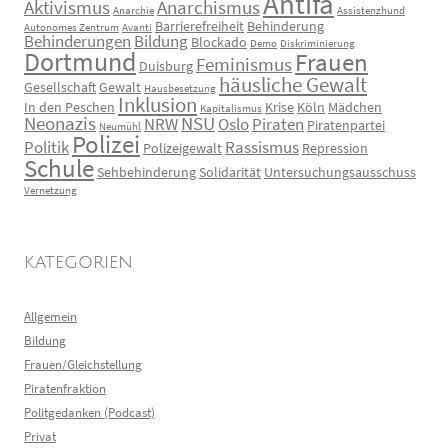
Antifa
Aktivismus
Anarchismus
Anarchie
Assistenzhund
Barrierefreiheit
Behinderung
Autonomes Zentrum
Avanti
Behinderungen
Bildung
Blockado
Demo
Diskriminierung
Dortmund
Frauen
Feminismus
Duisburg
häusliche Gewalt
Gesellschaft
Gewalt
Hausbesetzung
Inklusion
In den Peschen
Krise
Köln
Mädchen
Kapitalismus
Neonazis
NSU
NRW
Oslo
Piraten
Piratenpartei
Neumühl
Polizei
Politik
Rassismus
Polizeigewalt
Repression
Schule
Sehbehinderung
Solidarität
Untersuchungsausschuss
Vernetzung
KATEGORIEN
Allgemein
Bildung
Frauen/Gleichstellung
Piratenfraktion
Politgedanken (Podcast)
Privat