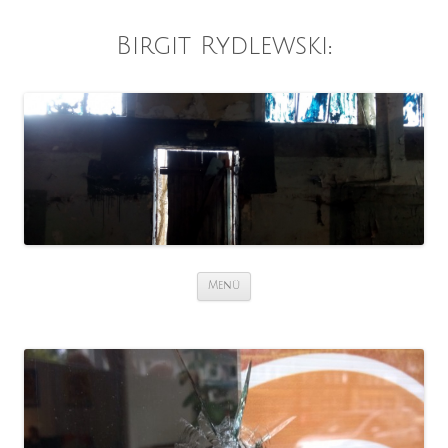
Birgit Rydlewski
:
Zum
Menü
Inhalt
springen