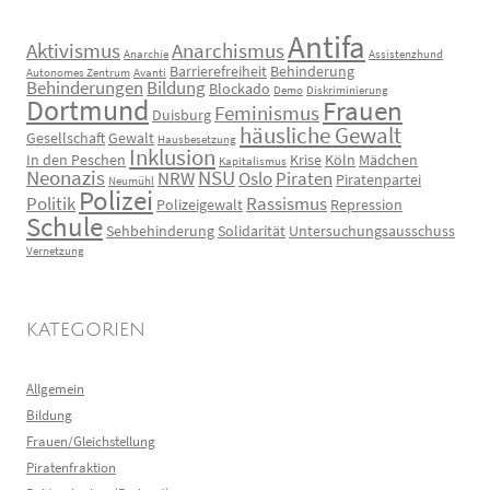
Antifa
Aktivismus
Anarchismus
Anarchie
Assistenzhund
Barrierefreiheit
Behinderung
Autonomes Zentrum
Avanti
Behinderungen
Bildung
Blockado
Demo
Diskriminierung
Dortmund
Frauen
Feminismus
Duisburg
häusliche Gewalt
Gesellschaft
Gewalt
Hausbesetzung
Inklusion
In den Peschen
Krise
Köln
Mädchen
Kapitalismus
Neonazis
NSU
NRW
Oslo
Piraten
Piratenpartei
Neumühl
Polizei
Politik
Rassismus
Polizeigewalt
Repression
Schule
Sehbehinderung
Solidarität
Untersuchungsausschuss
Vernetzung
KATEGORIEN
Allgemein
Bildung
Frauen/Gleichstellung
Piratenfraktion