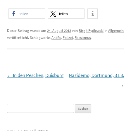
teilen
teilen
Dieser Beitrag wurde am
24. August 2013
von
Birgit Rydlewski
in
Allgemein
veröffentlicht. Schlagworte:
Antifa
,
Polizei
,
Rassismus
.
←
In den Peschen, Duisburg
Nazidemo, Dortmund, 31.8.
Beitragsnavigation
→
Suchen
nach: