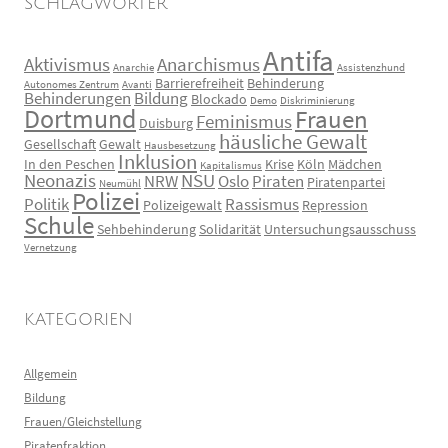
SCHLAGWÖRTER
Antifa
Aktivismus
Anarchismus
Anarchie
Assistenzhund
Barrierefreiheit
Behinderung
Autonomes Zentrum
Avanti
Behinderungen
Bildung
Blockado
Demo
Diskriminierung
Dortmund
Frauen
Feminismus
Duisburg
häusliche Gewalt
Gesellschaft
Gewalt
Hausbesetzung
Inklusion
In den Peschen
Krise
Köln
Mädchen
Kapitalismus
Neonazis
NSU
NRW
Oslo
Piraten
Piratenpartei
Neumühl
Polizei
Politik
Rassismus
Polizeigewalt
Repression
Schule
Sehbehinderung
Solidarität
Untersuchungsausschuss
Vernetzung
KATEGORIEN
Allgemein
Bildung
Frauen/Gleichstellung
Piratenfraktion